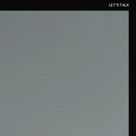
L
E
T
'
S
T
A
L
K