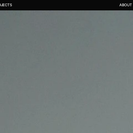
O
J
E
C
T
S
A
B
O
U
T